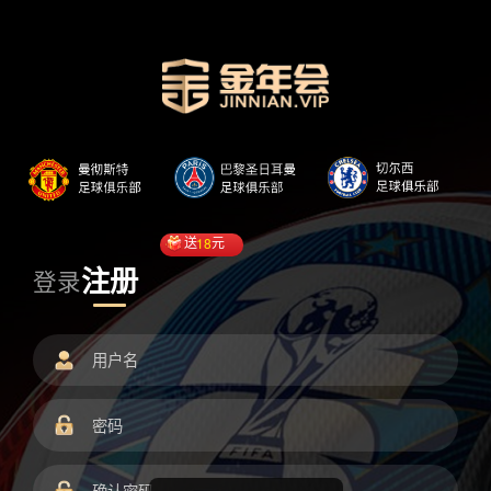
送
18
元
注册
登录