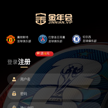
送
18
元
注册
登录