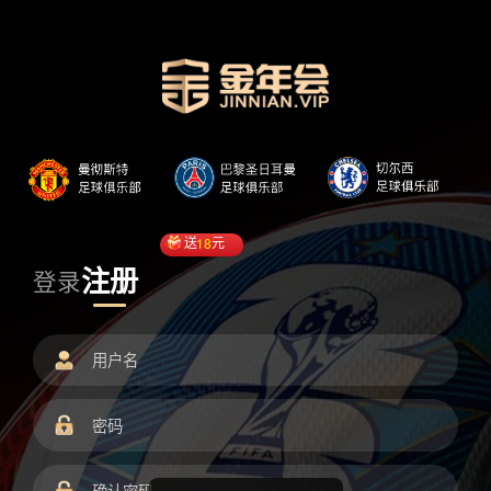
送
18
元
注册
登录